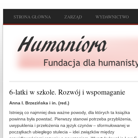
Przejdź do treści
STRONA GŁÓWNA
ZARZĄD
WYDAWNICTWO
Main menu
6-latki w szkole. Rozwój i wspomaganie
Anna I. Brzezińska i in. (red.)
Istnieją co najmniej dwa ważne powody, dla których ta książka
powinna była powstać. Pierwszy stanowi potrzeba przybliżenia,
uwypuklenia i przełożenia na język czynów – sformułowanej w
początkach ubiegłego stulecia – idei związków między