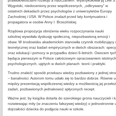
prawidłowościami rozwoju a nauczaniem. Wyartykułował ją Lew S.
Wygotski, niedoceniony przez współczesnych, „odkrywany” w
ostatnich dekadach przez psychologów z uniwersytetów Europy
Zachodniej i USA. W Polsce znalazł przed laty kontynuatora i
propagatora w osobie Anny I. Brzezińskiej.
Rządowa propozycja obniżenia wieku rozpoczynania nauki
szkolnej wywołała dyskusję społeczną, niepozbawioną emocji i
obaw. W środowisku akademickim stanowiła czynnik mobilizujący do
teoretycznej oraz badań empirycznych w dwóch obszarach: specy
oraz edukacji i pomocy w przypadku dzieci 6-letnich. Owocem tych
będąca pierwszym w Polsce całościowym opracowaniem istotnyc
psychologicznych, ujętych w dwóch planach: teorii i praktyki.
Trudno znaleźć sposób przekazu wiedzy pozbawiony z jednej stron
– banalności. Autorom tomu udało się to bardzo dobrze. Równie 
między prezentacją współczesnej wiedzy a możliwością jej przeło
zadań, pozbawionych jednakowoż spłyconych recept.
Ważne jest, by książka dotarła do szerokiego grona nauczycieli i k
rozwiewając mity (w znaczeniu fałszywej wiedzy) o jednostronnie
dojrzałości dziecka do podjęcia nauki w szkole.