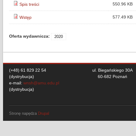
550.96 KB
Spis treści
577.49 KB
Wstęp
Oferta wydawnicza:
2020
(+48) 61 829 22 54
ul. Biegańskiego 30A
(dystrybucja)
60-682 Poznań
e-mail:
wnsh@amu.edu.pl
(dystrybucja)
Stronę napędza
Drupal