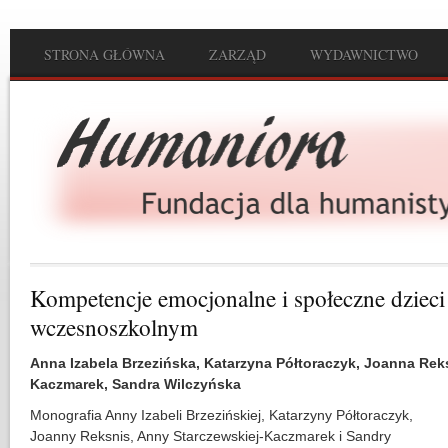
Przejdź do treści
STRONA GŁÓWNA
ZARZĄD
WYDAWNICTWO
Main menu
Kompetencje emocjonalne i społeczne dziec
wczesnoszkolnym
Anna Izabela Brzezińska, Katarzyna Półtoraczyk, Joanna Rek
Kaczmarek, Sandra Wilczyńska
Monografia Anny Izabeli Brzezińskiej, Katarzyny Półtoraczyk,
Joanny Reksnis, Anny Starczewskiej-Kaczmarek i Sandry