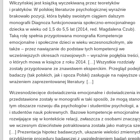
Wilczyńskiej jest książką wyczekiwaną przez teoretyków
i praktyków. W polskiej literaturze psychologicznej wyraźnie
brakowało pozycji, która byłaby swoistym ciągiem dalszym
monografii Diagnoza funkcjonowania społeczno-emocjonalnego
dziecka w wieku od 1,5 do 5,5 lat (2014, red. Magdalena Czub).
Taką rolę spełnia przygotowana monografia Kompetencje
emocjonalne i społeczne dzieci w wieku wczesnoszkolnym, ale
także – przez nawiązanie do podstaw tych kompetencji we
wcześniejszych okresach rozwojowych – wyraźnie pogłębia treści,
o których mowa w książce z roku 2014. […] Wszystkie rozdziały
zostały przygotowane ze znawstwem eksperckim. Przegląd podejść
badaczy (tak polskich, jak i spoza Polski) zasługuje na najwyższe
wrażeniem zaprezentowanej literatury. […]
Wczesnodziecięce doświadczenia emocjonalne i doświadczenia in
przedstawione zostały w monografii w taki sposób, że mogą stan
tym obszarze rozwoju dla psychologów i studentów psychologii, a
i studentów nauk pokrewnych. Bazowe kompetencje emocjonalne 
rozwijające się w kontekście relacji, zwłaszcza z osobami znacząc
we wczesnym dzieciństwie potraktowana została jako matryca szer
[…] Prezentacja hipotez badawczych, ukazanie wielości zmiennyc
przybliżenie procedury badawczej z uwzględnieniem badań prepi