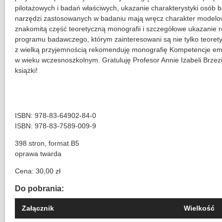
pilotażowych i badań właściwych, ukazanie charakterystyki osób 
narzędzi zastosowanych w badaniu mają wręcz charakter modelo
znakomitą część teoretyczną monografii i szczegółowe ukazanie 
programu badawczego, którym zainteresowani są nie tylko teoretyc
z wielką przyjemnością rekomenduję monografię Kompetencje emo
w wieku wczesnoszkolnym. Gratuluję Profesor Annie Izabeli Brzezi
książki!
ISBN: 978-83-64902-84-0
ISBN: 978-83-7589-009-9
398 stron, format B5
oprawa twarda
Cena: 30,00 zł
Do pobrania:
Załącznik
Wielkość