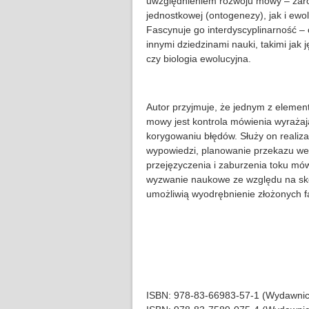
uwzględnieniem rozwoju mowy – zar
jednostkowej (ontogenezy), jak i ewol
Fascynuje go interdyscyplinarność – 
innymi dziedzinami nauki, takimi jak
czy biologia ewolucyjna.
Autor przyjmuje, że jednym z eleme
mowy jest kontrola mówienia wyrażają
korygowaniu błędów. Służy on realiza
wypowiedzi, planowanie przekazu we
przejęzyczenia i zaburzenia toku mów
wyzwanie naukowe ze względu na sk
umożliwią wyodrębnienie złożonych f
ISBN: 978-83-66983-57-1 (Wydawnic