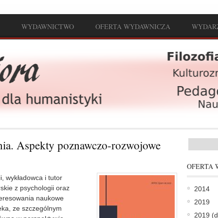
WYDAWNICTWO
OFERTA WYDAWNICZA
WYDAR
nia. Aspekty poznawczo-rozwojowe
Formul
OFERTA 
i, wykładowca i tutor
skie z psychologii oraz
2014
teresowania naukowe
2019
ieka, ze szczególnym
2019 (d