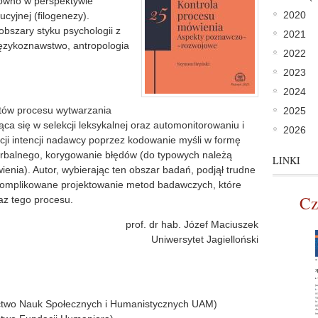
ówno w perspektywie
2020
ucyjnej (filogenezy).
obszary styku psychologii z
2021
 językoznawstwo, antropologia
2022
2023
2024
ntów procesu wytwarzania
2025
ca się w selekcji leksykalnej oraz automonitorowaniu i
2026
cji intencji nadawcy poprzez kodowanie myśli w formę
rbalnego, korygowanie błędów (do typowych należą
LINKI
ienia). Autor, wybierając ten obszar badań, podjął trudne
omplikowane projektowanie metod badawczych, które
Cz
az tego procesu.
prof. dr hab. Józef Maciuszek
Uniwersytet Jagielloński
two Nauk Społecznych i Humanistycznych UAM)