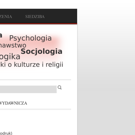
ZENIA
SIEDZIBA
Szukaj
arz wyszukiwania
WYDAWNICZA
odruk)