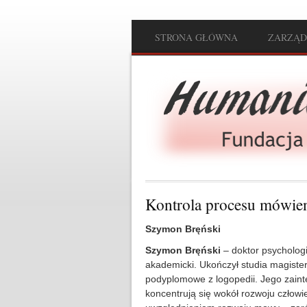
Przejdź do treści
STRONA GŁÓWNA
ZARZĄD
Main menu
Kontrola procesu mówie
Szymon Bręński
Szymon Bręński
– doktor psychologi
akademicki. Ukończył studia magister
podyplomowe z logopedii. Jego zain
koncentrują się wokół rozwoju człow