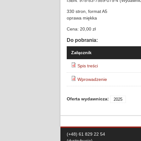
ISBN: 978-83-7589-075-4 (Wydawnic
330 stron, format A5
oprawa miękka
Cena: 20,00 zł
Do pobrania:
Załącznik
Spis treści
Wprowadzenie
Oferta wydawnicza:
2025
(+48) 61 829 22 54
(dystrybucja)