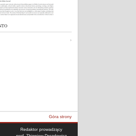
NTO
Góra strony
Redaktor prowadzący
prof. Zbigniew Drozdowicz