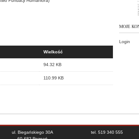
two Fundacji Humaniora)
MOJE KO
Login
Wielkość
94.32 KB
110.99 KB
ul. Biegańskiego 30A
tel. 519 340 555
60-682 Poznań