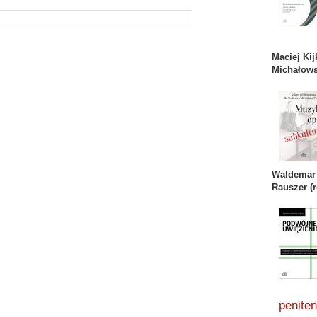
Maciej Ki
Michałows
Waldemar 
Rauszer (r
penite