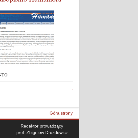
NTO
Góra strony
Redaktor prowadzący
prof. Zbigniew Drozdowicz