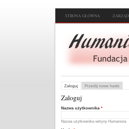
Przejdź do treści
STRONA GŁÓWNA
ZARZĄD
Main menu
Zaloguj
(aktywna karta)
Prześlij nowe hasło
Karty podstawowe
Zaloguj
Nazwa użytkownika
*
Nazwa użytkownika witryny Humaniora.