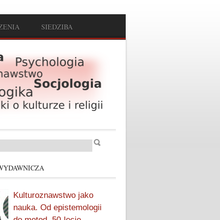
ZENIA
SIEDZIBA
Szukaj
arz wyszukiwania
WYDAWNICZA
Kulturoznawstwo jako
nauka. Od epistemologii
do metod. 50-lecie