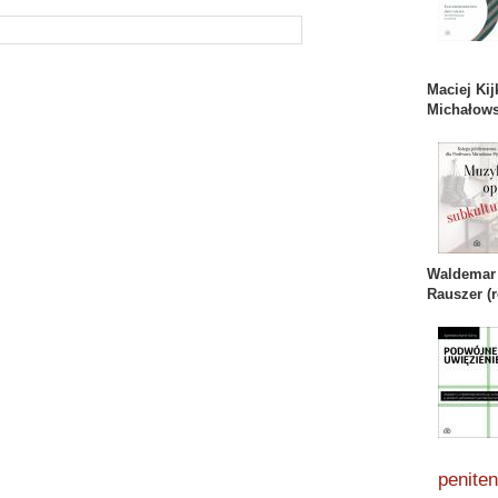
Maciej Ki
Michałows
Waldemar 
Rauszer (r
penite