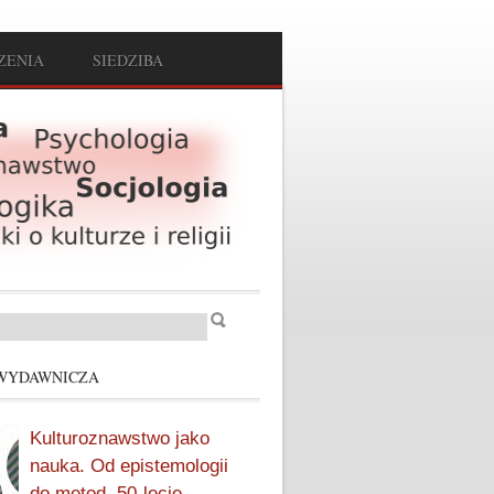
ZENIA
SIEDZIBA
Szukaj
arz wyszukiwania
WYDAWNICZA
Kulturoznawstwo jako
nauka. Od epistemologii
do metod. 50-lecie