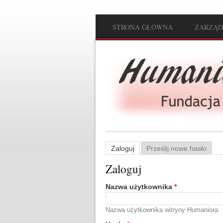
Przejdź do treści
STRONA GŁÓWNA
ZARZĄD
Main menu
Zaloguj
(aktywna karta)
Prześlij nowe hasło
Karty podstawowe
Zaloguj
Nazwa użytkownika
*
Nazwa użytkownika witryny Humaniora.