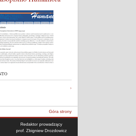
NTO
Góra strony
Redaktor prowadzący
prof. Zbigniew Drozdowicz