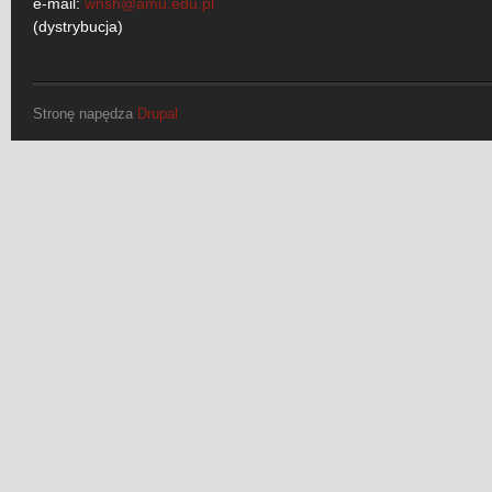
e-mail:
wnsh@amu.edu.pl
(dystrybucja)
Stronę napędza
Drupal