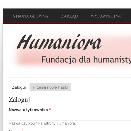
Przejdź do treści
STRONA GŁÓWNA
ZARZĄD
WYDAWNICTWO
Main menu
Zaloguj
(aktywna karta)
Prześlij nowe hasło
Karty podstawowe
Zaloguj
Nazwa użytkownika
*
Nazwa użytkownika witryny Humaniora.