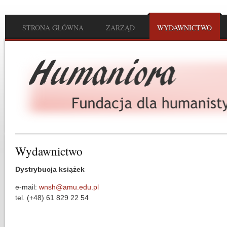
Przejdź do treści
STRONA GŁÓWNA
ZARZĄD
WYDAWNICTWO
Main menu
Wydawnictwo
Dystrybucja książek
e-mail:
wnsh@amu.edu.pl
tel. (+48) 61 829 22 54