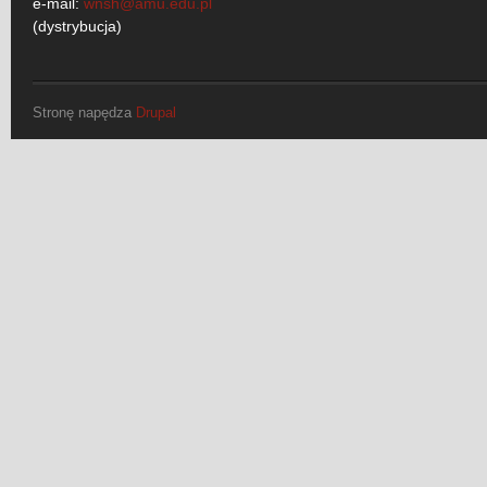
e-mail:
wnsh@amu.edu.pl
(dystrybucja)
Stronę napędza
Drupal