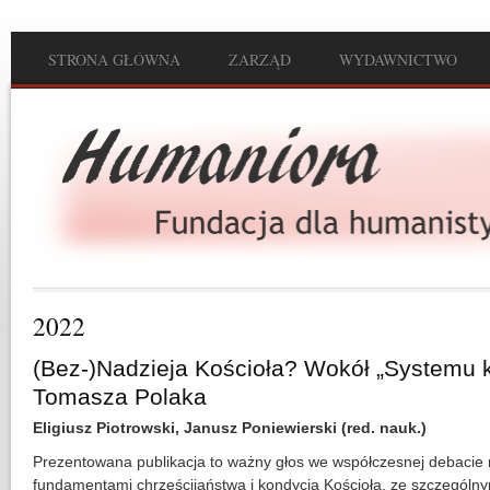
Przejdź do treści
STRONA GŁÓWNA
ZARZĄD
WYDAWNICTWO
Main menu
2022
(Bez-)Nadzieja Kościoła? Wokół „Systemu 
Tomasza Polaka
Eligiusz Piotrowski, Janusz Poniewierski (red. nauk.)
Prezentowana publikacja to ważny głos we współczesnej debacie
fundamentami chrześcijaństwa i kondy­cją Kościoła, ze szczególn