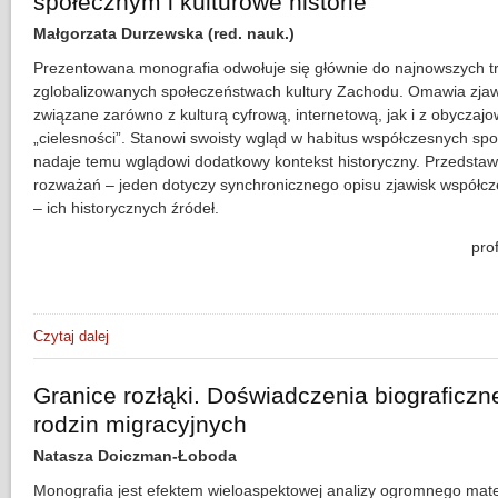
społecznym i kulturowe historie
Małgorzata Durzewska (red. nauk.)
Prezentowana monografia odwołuje się głównie do najnowszych 
zglobalizowanych społeczeństwach kultury Zachodu. Omawia zja
związane zarówno z kulturą cyfrową, internetową, jak i z obyczaj
„cielesności”. Stanowi swoisty wgląd w habitus współczesnych spo
nadaje temu wglądowi dodatkowy kontekst historyczny. Przedstaw
rozważań – jeden dotyczy synchronicznego opisu zjawisk współcz
– ich historycznych źródeł.
pro
Czytaj dalej
wpis Współczesne formy obyczajowo-publiczne w życiu społ
Granice rozłąki. Doświadczenia biograficzn
rodzin migracyjnych
Natasza Doiczman-Łoboda
Monografia jest efektem wieloaspektowej analizy ogromnego mate