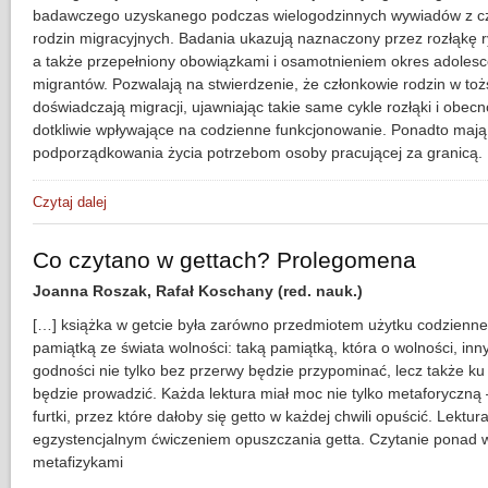
badawczego uzyskanego podczas wielogodzinnych wywiadów z c
rodzin migracyjnych. Badania ukazują naznaczony przez rozłąkę ry
a także przepełniony obowiązkami i osamotnieniem okres adolesce
migrantów. Pozwalają na stwierdzenie, że członkowie rodzin w t
doświadczają migracji, ujawniając takie same cykle rozłąki i obecn
dotkliwie wpływające na codzienne funkcjonowanie. Ponadto mają
podporządkowania życia potrzebom osoby pracującej za granicą.
Czytaj dalej
wpis Granice rozłąki. Doświadczenia biograficzne młodzieży
Co czytano w gettach? Prolegomena
Joanna Roszak, Rafał Koschany (red. nauk.)
[…] książka w getcie była zarówno przedmiotem użytku codzienneg
pamiątką ze świata wolności: taką pamiątką, która o wolności, inn
godności nie tylko bez przerwy będzie przypominać, lecz także ku 
będzie prowadzić. Każda lektura miał moc nie tylko metaforyczną
furtki, przez które dałoby się getto w każdej chwili opuścić. Lektur
egzystencjalnym ćwiczeniem opuszczania getta. Czytanie ponad 
metafizykami