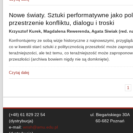
Nowe światy. Sztuki performatywne jako pol
przestrzenie konfliktu, dialogu i troski
Krzysztof Kurek, Magdalena Rewerenda, Agata Siwiak (red. n
Konfrontujemy ze sobą wizje historyczne z najnowszymi, przygląd
co w kwestii starć sztuki z politycznością przeszłość może zapro
teraźniejszości, ale też temu, co teraźniejszość może zapropono
przeszłości (archiwa bowiem nigdy nie są domknięte).
Czytaj dalej
wpis Nowe światy. Sztuki performatywne jako polityczne przes
1
Strony
(+48) 61 829 22 54
ul. Biegańskiego 30A
(dystrybucja)
60-682 Poznań
e-mail:
wnsh@amu.edu.pl