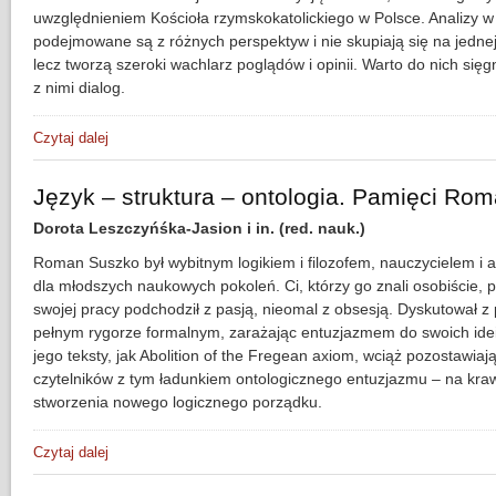
uwzględnieniem Kościoła rzymskokatolickiego w Polsce. Analizy w 
podejmowane są z różnych perspektyw i nie skupiają się na jednej 
lecz tworzą szeroki wachlarz poglądów i opinii. Warto do nich sięg
z nimi dialog.
Czytaj dalej
wpis (Bez-)Nadzieja Kościoła? Wokół „Systemu kościelneg
Język – struktura – ontologia. Pamięci Ro
Dorota Leszczyńśka-Jasion i in. (red. nauk.)
Roman Suszko był wybitnym logikiem i filozofem, nauczycielem i 
dla młodszych naukowych pokoleń. Ci, którzy go znali osobiście, pi
swojej pracy podchodził z pasją, nieomal z obsesją. Dyskutował z
pełnym rygorze formalnym, zarażając entuzjazmem do swoich idei
jego teksty, jak Abolition of the Fregean axiom, wciąż pozostawia
czytelników z tym ładunkiem ontologicznego entuzjazmu – na kra
stworzenia nowego logicznego porządku.
Czytaj dalej
wpis Język – struktura – ontologia. Pamięci Romana Suszki