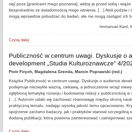
się] poza [granicami mego poznania]; widzę je przed sobą i wiąże 
bezpośrednio ze świadomością mego istnienia. […] Atoli podziw i
mogą wprawdzie pobudzać do badań, ale nie mogą zastąpić ich b
Immanuel Kant, 
Czytaj dalej
wpis Obrazy Boga i nieba uczonych i filozofów. Od Koperni
Publiczność w centrum uwagi. Dyskusje o 
development „Studia Kulturoznawcze” 4/20
Piotr Firych, Magdalena Grenda, Marcin Poprawski (red.)
Książka Publiczność w centrum uwagi. Dyskusje o audience deve
podejmuje niezwykle ważną, ciekawą, a jednocześnie wciąż niewy
zgłębioną tematykę rozwoju i budowania relacji z publicznością w s
(…). Autorom udało się zachować równowagę między stroną nau
praktyczną tematu, nadając wysoką jakość temu opracowaniu. Kr
spojrzenie zarówno badaczy, jak i praktyków stanowi szczególną 
dodaną publikacji, która powinna zainteresować i zainspirować sze
Czytaj dalej
wpis Publiczność w centrum uwagi. Dyskusje o audience de