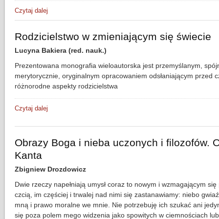
Czytaj dalej
wpis Co czytano w gettach? Prolegomena
Rodzicielstwo w zmieniającym się świecie
Lucyna Bakiera (red. nauk.)
Prezentowana monografia wieloautorska jest przemyślanym, spó
merytorycznie, oryginalnym opracowaniem odsłaniającym przed c
różnorodne aspekty rodzicielstwa
Czytaj dalej
wpis Rodzicielstwo w zmieniającym się świecie
Obrazy Boga i nieba uczonych i filozofów. 
Kanta
Zbigniew Drozdowicz
Dwie rzeczy napełniają umysł coraz to nowym i wzmagającym się
czcią, im częściej i trwalej nad nimi się zastanawiamy: niebo gwia
mną i prawo moralne we mnie. Nie potrzebuję ich szukać ani jedy
się poza polem mego widzenia jako spowitych w ciemnościach lub