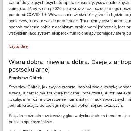
badań dotyczących psychoterapii w czasie kryzysów społecznych
zainicjowaliśmy wiosną 2020 roku wraz z rozpoczęciem ogólnoświ
pandemii COVID-19. Wówczas nie wiedzieliśmy, że nie będzie to j
społeczny, który przyjdzie nam badać. Traktujemy psychoterapię ni
sposób radzenia sobie z osobistym problemami jednostek, lecz p
wszystkim jako system ekspercki funkcjonujący pomiędzy sferą pu
Czytaj dalej
wpis Psychoterapia w czasie kryzysów społecznych. Pandem
Wiara dobra, niewiara dobra. Eseje z antrop
postsekularnej
Stanisław Obirek
Stanisław Obirek, jak zwykle zresztą, napisał swoją książkę w spos
swadą, a całość ma strukturę logiczną i przejrzystą. Autor intelekt
„zagląda” w różne przestrzenie humanistyki i nauk społecznych, n
jednak wracając do teologii i dyskusji wokół niej się toczących.
Książka może stanowić ważny głos w dyskusjach na temat miejsca 
polskim społeczeństwie.