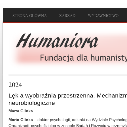
Przejdź do treści
STRONA GŁÓWNA
ZARZĄD
WYDAWNICTWO
Main menu
2024
Lęk a wyobraźnia przestrzenna. Mechanizm
neurobiologiczne
Marta Glinka
Marta Glinka
– doktor psychologii, adiunkt na Wydziale Psychologi
Organizacji, psychofizjolog w zespole Badań i Rozwoju w przemyś