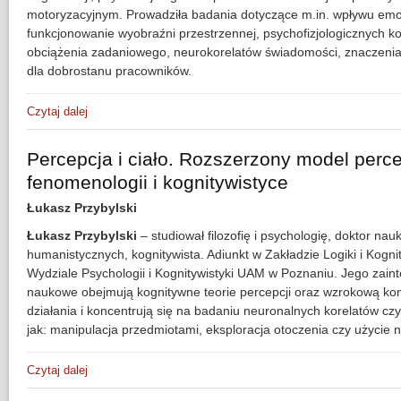
motoryzacyjnym. Prowadziła badania dotyczące m.in. wpływu emo
funkcjonowanie wyobraźni przestrzennej, psychofizjologicznych k
obciążenia zadaniowego, neurokorelatów świadomości, znaczeni
dla dobrostanu pracowników.
Czytaj dalej
wpis Lęk a wyobraźnia przestrzenna. Mechanizmy kognitywn
Percepcja i ciało. Rozszerzony model perce
fenomenologii i kognitywistyce
Łukasz Przybylski
Łukasz Przybylski
– studiował filozofię i psychologię, doktor nau
humanistycznych, kognitywista. Adiunkt w Zakładzie Logiki i Kognit
Wydziale Psychologii i Kognitywistyki UAM w Poznaniu. Jego zain
naukowe obejmują kognitywne teorie percepcji oraz wzrokową kon
działania i koncentrują się na badaniu neuronalnych korelatów czy
jak: manipulacja przedmiotami, eksploracja otoczenia czy użycie n
Czytaj dalej
wpis Percepcja i ciało. Rozszerzony model percepcji w feno