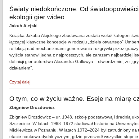
Światy niedokończone. Od światoopowieści
ekologii gier wideo
Jakub Alejski
Książka Jakuba Alejskiego zbudowana została wokół kategorii świ
łączącej klasyczne koncepcje w rodzaju „dzieła otwartego” Umber
refleksją nad mechanizmami generowania rozgrywki przez graczy i
wyjścia stanowi jedna z najprostszych, ale zarazem najbardziej is
definicji gier autorstwa Alexandra Gallowya – stwierdzenie, że „gr
działaniem”.
Czytaj dalej
wpis Światy niedokończone. Od światoopowieści do syntetyc
O tym, co w życiu ważne. Eseje na miarę c
Zbigniew Drozdowicz
Zbigniew Drozdowicz – ur. 1948, szkołę podstawową i średnią uko
Szczecinie. W latach 1968–1972 studiował historię na Uniwersyte
Mickiewicza w Poznaniu. W latach 1972–2024 był zatrudniony na t
etacie naukowo-dydaktycznym, gdzie przeszedł wszystkie stopnie