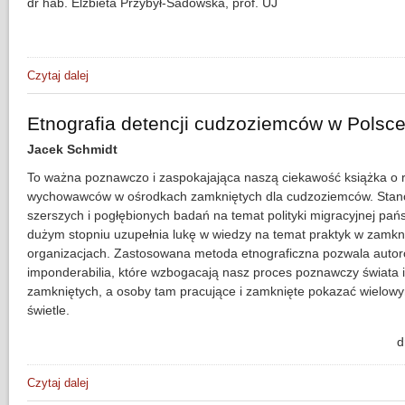
dr hab. Elżbieta Przybył-Sadowska, prof. UJ
Czytaj dalej
wpis Wiara dobra, niewiara dobra. Eseje z antropologii myśli
Etnografia detencji cudzoziemców w Pols
Jacek Schmidt
To ważna poznawczo i zaspokajająca naszą ciekawość książka o r
wychowawców w ośrodkach zamkniętych dla cudzoziemców. Stan
szerszych i pogłębionych badań na temat polityki migracyjnej pań
dużym stopniu uzupełnia lukę w wiedzy na temat praktyk w zamkn
organizacjach. Zastosowana metoda etnograficzna pozwala autor
imponderabilia, które wzbogacają nasz proces poznawczy świata in
zamkniętych, a osoby tam pracujące i zamknięte pokazać wielowy
świetle.
d
Czytaj dalej
wpis Etnografia detencji cudzoziemców w Polsce. Wychow