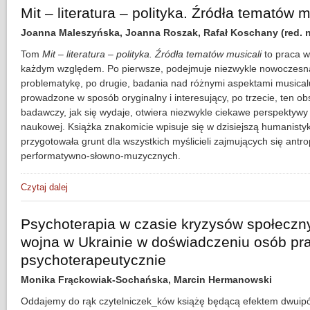
Mit – literatura – polityka. Źródła tematów m
Joanna Maleszyńska, Joanna Roszak, Rafał Koschany (red. n
Tom
Mit – literatura – polityka. Źródła tematów musicali
to praca w
każdym względem. Po pierwsze, podejmuje niezwykle nowoczesn
problematykę, po drugie, badania nad różnymi aspektami musical
prowadzone w sposób oryginalny i interesujący, po trzecie, ten ob
badawczy, jak się wydaje, otwiera niezwykle ciekawe perspektywy r
naukowej. Książka znakomicie wpisuje się w dzisiejszą humanistyk
przygotowała grunt dla wszystkich myślicieli zajmujących się antro
performatywno-słowno-muzycznych.
Czytaj dalej
wpis Mit – literatura – polityka. Źródła tematów musicali
Psychoterapia w czasie kryzysów społeczn
wojna w Ukrainie w doświadczeniu osób pr
psychoterapeutycznie
Monika Frąckowiak-Sochańska, Marcin Hermanowski
Oddajemy do rąk czytelniczek_ków książę będącą efektem dwuipół