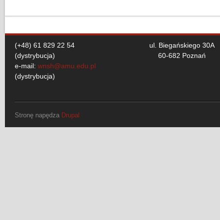
(+48) 61 829 22 54
ul. Biegańskiego 30A
(dystrybucja)
60-682 Poznań
e-mail:
wnsh@amu.edu.pl
(dystrybucja)
Stronę napędza
Drupal