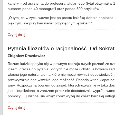
kariery – od asystenta do profesora tytularnego (tytuł otrzymał w 
autorem ponad 40 monografii oraz ponad 500 artykułów.
„O tym, co w życiu ważne jest po prostu książką dobrze napisaną:
pięknym, ale przy tym nader przystępnym językiem”.
Czytaj dalej
wpis O tym, co w życiu ważne. Eseje na miarę czasu
Pytania filozofów o racjonalność. Od Sokr
Zbigniew Drozdowicz
Rozum ludzki spotyka się w pewnym rodzaju swych poznań ze s
losem: dręczą go pytania, których nie może uchylić, albowiem zad
własna jego natura, ale na które nie może również odpowiedzieć,
przewyższają one wszelką jego możność. Popada w ten kłopot be
winy. Rozpoczyna bowiem od zasad, których używanie w toku do
jest nieuniknione, a zarazem przez nie dostatecznie wypróbowane
pomocy […] wznosi się wciąż coraz wyżej do coraz bardziej odleg
Czytaj dalej
wpis Pytania filozofów o racjonalność. Od Sokratesa do H